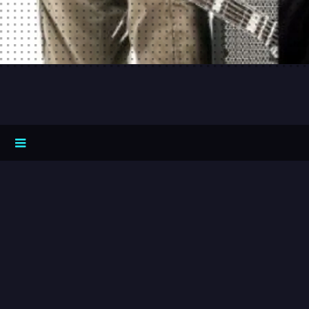
0:00
/
???
share
SUPERHERO Facebook