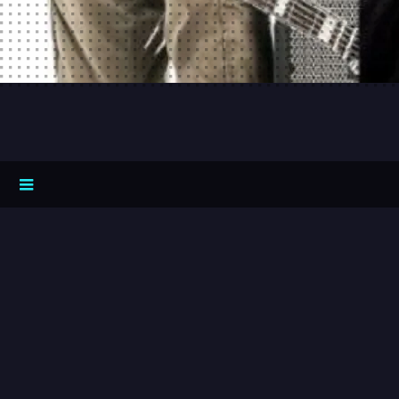
0:00
/
???
share
SUPERHERO Facebook